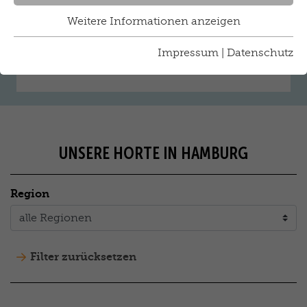
während der Schulferien werden die Kinder ab
sechs Jahren an sechs Hamburger Schulen
Weitere Informationen anzeigen
betreut. Unser Angebot ermöglicht den Eltern
Impressum
|
Datenschutz
die Vereinbarkeit von Familie und Beruf.
UNSERE HORTE IN HAMBURG
Region
Filter zurücksetzen