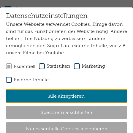
Zum Hauptinhalt springen
Datenschutzeinstellungen
Unsere Webseite verwendet Cookies. Einige davon
Schulische Ganztagsbetreuung
sind für das Funktionieren der Website nötig. Andere
helfen, Ihre Nutzung zu verbessern, andere
ermöglichen den Zugriff auf externe Inhalte, wie z.B.
unsere Filme bei Youtube.
Statistiken
Marketing
Essentiell
Externe Inhalte
Alle akzeptieren
Schulische Ganztagsbetreuung
Speichern & schließen
Kinder mit Förderbedarf und Schulkinder mit
Behinderung erhalten bei uns eine
Hortbetreuung. Nach dem Unterricht und
Nur essentielle Cookies akzeptieren