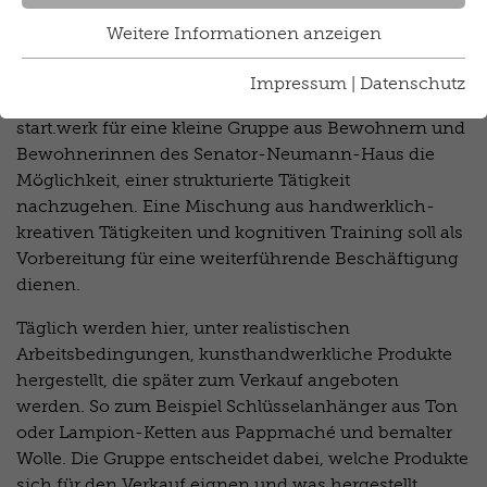
Beschäftigungsangebot für Menschen mit
Weitere Informationen anzeigen
komplexem Unterstützungsbedarf, die bislang nicht
in Werkstätten oder Tagesförderstätten beschäftigt
Impressum
|
Datenschutz
waren oder werden konnten. Seit April 2018 bietet das
start.werk für eine kleine Gruppe aus Bewohnern und
Bewohnerinnen des Senator-Neumann-Haus die
Möglichkeit, einer strukturierte Tätigkeit
nachzugehen. Eine Mischung aus handwerklich-
kreativen Tätigkeiten und kognitiven Training soll als
Vorbereitung für eine weiterführende Beschäftigung
dienen.
Täglich werden hier, unter realistischen
Arbeitsbedingungen, kunsthandwerkliche Produkte
hergestellt, die später zum Verkauf angeboten
werden. So zum Beispiel Schlüsselanhänger aus Ton
oder Lampion-Ketten aus Pappmaché und bemalter
Wolle. Die Gruppe entscheidet dabei, welche Produkte
sich für den Verkauf eignen und was hergestellt