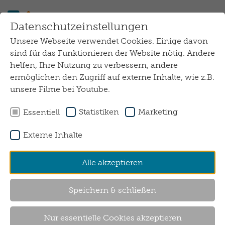
Zum Hauptinhalt springen
Datenschutzeinstellungen
Unsere Webseite verwendet Cookies. Einige davon
start.werk
sind für das Funktionieren der Website nötig. Andere
helfen, Ihre Nutzung zu verbessern, andere
ermöglichen den Zugriff auf externe Inhalte, wie z.B.
unsere Filme bei Youtube.
Statistiken
Marketing
Essentiell
Externe Inhalte
Alle akzeptieren
Speichern & schließen
start.werk
Nur essentielle Cookies akzeptieren
Das start.werk ist ein Bildungs- und