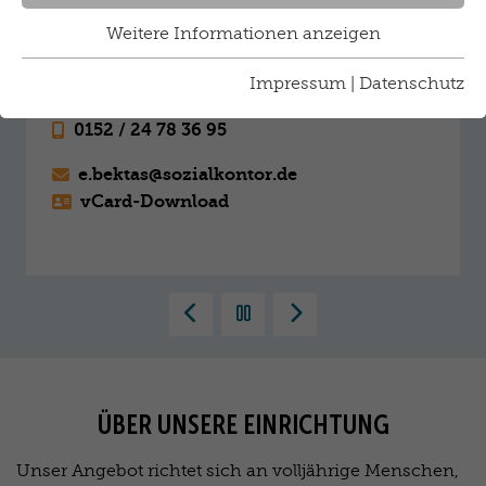
Klotzenmoor 64
Weitere Informationen anzeigen
22453 Hamburg
Impressum
|
Datenschutz
040 / 3 80 79 15 80
0152 / 24 78 36 95
e.bektas@
sozialkontor.de
vCard-Download
Zurück
Pausieren
Vorwärts
ÜBER UNSERE EINRICHTUNG
Unser Angebot richtet sich an volljährige Menschen,