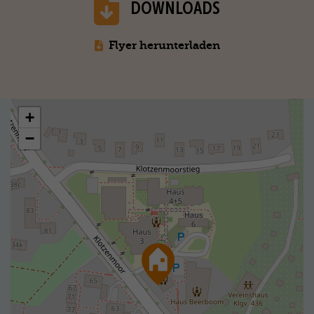
DOWNLOADS
Flyer herunterladen
+
−