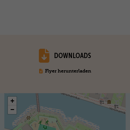
DOWNLOADS
Flyer herunterladen
+
−