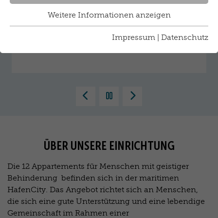
040 / 227 227 43
Weitere Informationen anzeigen
b.jahncke@
sozialkontor.de
Impressum
|
Datenschutz
vCard-Download
Zurück
Pausieren
Vorwärts
ÜBER UNSERE EINRICHTUNG
Die 12 Appartements für Menschen mit geistiger
Behinderung befinden sich in der maritimen
HafenCity. Das Angebot richtet sich an Menschen,
die sich eine gute Unterstützung und eine lebendige
Gemeinschaft im Rahmen einer