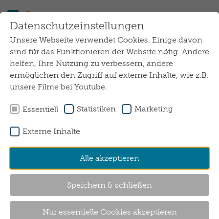
Zum Hauptinhalt springen
Datenschutzeinstellungen
Unsere Webseite verwendet Cookies. Einige davon
sind für das Funktionieren der Website nötig. Andere
helfen, Ihre Nutzung zu verbessern, andere
ermöglichen den Zugriff auf externe Inhalte, wie z.B.
unsere Filme bei Youtube.
Statistiken
Marketing
Essentiell
Externe Inhalte
Wohnen mit Assistenz
Alle akzeptieren
Baakenhafen
Speichern & schließen
Baakenallee 40
20457 Hamburg
Nur essentielle Cookies akzeptieren