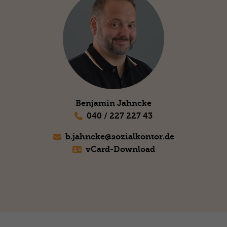
Benjamin Jahncke
040 / 227 227 43
b.jahncke@
sozialkontor.de
vCard-Download