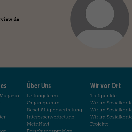
rview.de
les
Über Uns
Wir vor Ort
-Magazin
Leitungsteam
Treffpunkte
e
Organigramm
Wir im Sozialkont
Beschäftigtenvertretung
Wir im Sozialkon
ter
Interessenvertretung
Wir im Sozialkont
MeinNavi
Projekte
rot
Forschungsprojekte