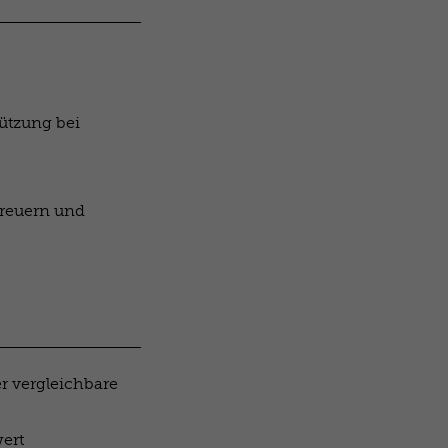
ützung bei
treuern und
r vergleichbare
ert