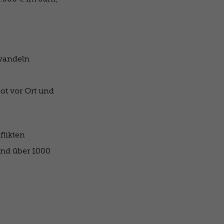
mwandeln
t vor Ort und
flikten
nd über 1000