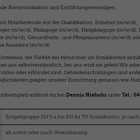
nde Kommunikation und Einfühlungsvermögen
rt Mitarbeitende mit der Qualifikation: Erzieher (m/w/d),
eger (m/w/d), Pädagoge (m/w/d), Heilpädagoge (m/w/d), F
ge (m/w/d), Gesundheits- und Pflegeassistenz (m/w/d) od
he Assistenz (m/w/d).
nteresse, die Vielfalt der Menschen im Sozialkontor abzub
 bei uns selbstverständlich, bei uns wird sie gelebt.Wir arbe
hörlos oder erblindet sind. Gebärdenschulungen und and
glichkeiten prägen unserer Einrichtung genauso wie Nut
Dennis Niebuhr
Tel.: 0
rbeitsplatz erfährst du bei
unter
Entgeltgruppe EH 5 a bis EH 8a TV Sozialkontor, je nach
ab sofort oder nach Vereinbarung