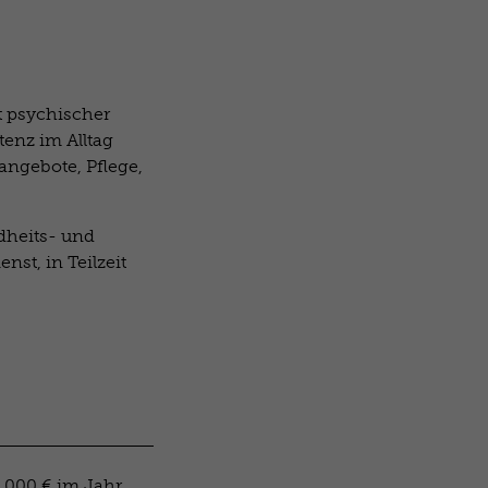
t psychischer
tenz im Alltag
angebote, Pflege,
ndheits- und
st, in Teilzeit
2.000 € im Jahr,