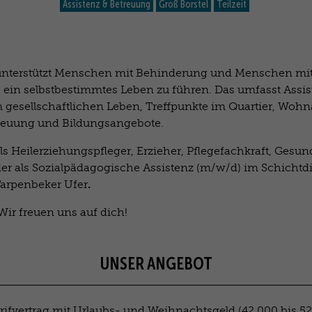
Assistenz & Betreuung
Groß Borstel
Teilzeit
 unterstützt Menschen mit Behinderung und Menschen mi
 ein selbstbestimmtes Leben zu führen. Das umfasst Assis
 gesellschaftlichen Leben, Treffpunkte im Quartier, Wohn
treuung und Bildungsangebote.
ls Heilerziehungspfleger, Erzieher, Pflegefachkraft, Gesu
er als Sozialpädagogische Assistenz (m/w/d) im Schichtdien
.
Tarpenbeker Ufer
 Wir freuen uns auf dich!
UNSER ANGEBOT
arifvertrag mit Urlaubs- und Weihnachtsgeld (42.000 bis 5