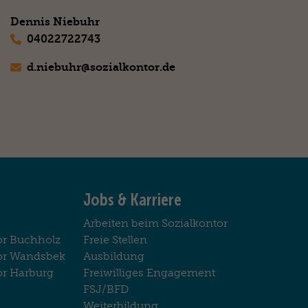
Dennis Niebuhr
04022722743
d.niebuhr@
sozialkontor.de
Jobs & Karriere
Arbeiten beim Sozialkontor
or Buchholz
Freie Stellen
tor Wandsbek
Ausbildung
or Harburg
Freiwilliges Engagement
FSJ/BFD
Weiterbildung