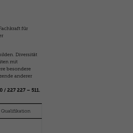
achkraft für
er
ilden. Diversität
iten mit
ere besondere
zende anderer
40 / 227 227 – 511.
 Qualifikation