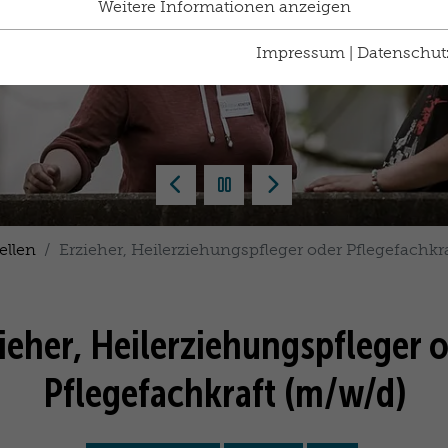
Weitere Informationen anzeigen
Impressum
|
Datenschut
Zurück
Pausieren
Vorwärts
tellen
Erzieher, Heilerziehungspfleger oder Pflegefachkr
ieher, Heilerziehungspfleger 
Pflegefachkraft (m/w/d)