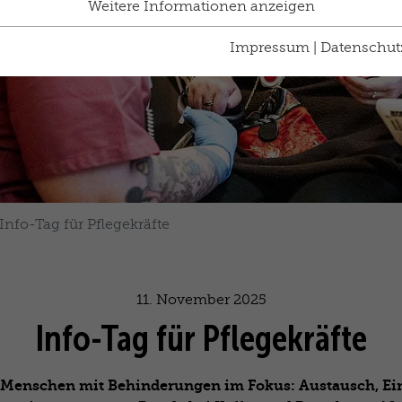
Weitere Informationen anzeigen
Impressum
|
Datenschut
Info-Tag für Pflegekräfte
11. November 2025
Info-Tag für Pflegekräfte
 Menschen mit Behinderungen im Fokus: Austausch, Ei