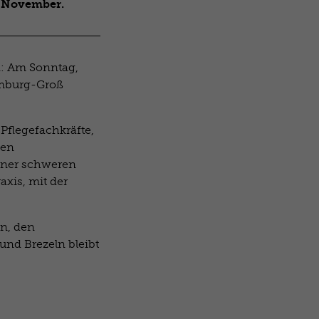
. November.
n: Am Sonntag,
amburg-Groß
 Pflegefachkräfte,
nen
einer schweren
axis, mit der
n, den
und Brezeln bleibt