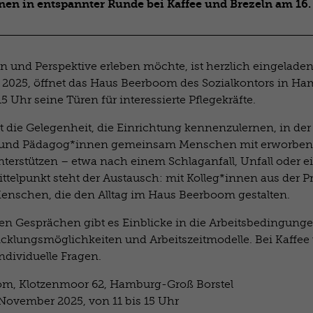
nen in entspannter Runde bei Kaffee und Brezeln am 16
nn und Perspektive erleben möchte, ist herzlich eingelade
 2025, öffnet das Haus Beerboom des Sozialkontors in H
15 Uhr seine Türen für interessierte Pflegekräfte.
t die Gelegenheit, die Einrichtung kennenzulernen, in der
 und
Pädagog*innen gemeinsam Menschen mit erworbe
erstützen – etwa nach einem Schlaganfall, Unfall oder 
telpunkt steht der Austausch: mit Kolleg*innen aus der Pr
enschen, die den Alltag im Haus Beerboom gestalten.
n Gesprächen gibt es Einblicke in die Arbeitsbedingunge
icklungsmöglichkeiten und Arbeitszeitmodelle. Bei Kaffee 
dividuelle Fragen.
m, Klotzenmoor 62, Hamburg-Groß Borstel
November 2025, von 11 bis 15 Uhr