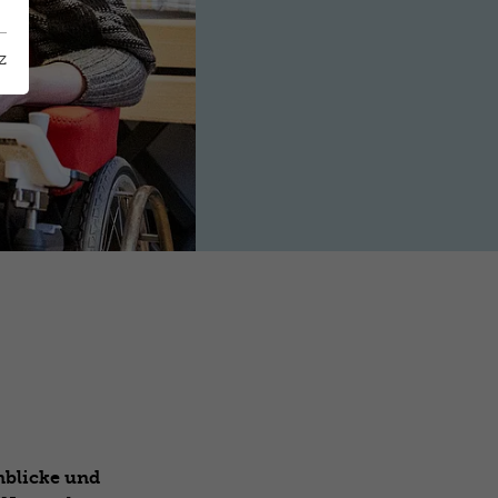
z
nblicke und