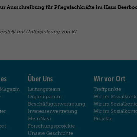
zur Ausschreibung für Pflegefachkräfte im Haus Beerboo
erstellt mit Unterstützung von KI
les
Über Uns
Wir vor Ort
-Magazin
Leitungsteam
Treffpunkte
e
Organigramm
Wir im Sozialkont
Beschäftigtenvertretung
Wir im Sozialkon
ter
Interessenvertretung
Wir im Sozialkont
MeinNavi
Projekte
rot
Forschungsprojekte
Unsere Geschichte