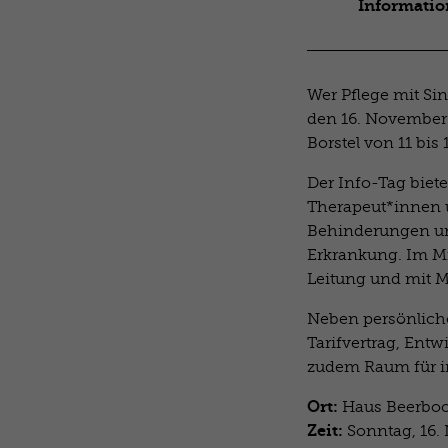
Informatio
Wer Pflege mit Si
den 16. November
Borstel von 11 bis 
Der Info-Tag biete
Therapeut*innen
Behinderungen unt
Erkrankung. Im Mit
Leitung und mit M
Neben persönliche
Tarifvertrag, Entw
zudem Raum für in
Ort:
Haus Beerboo
Zeit:
Sonntag, 16. 